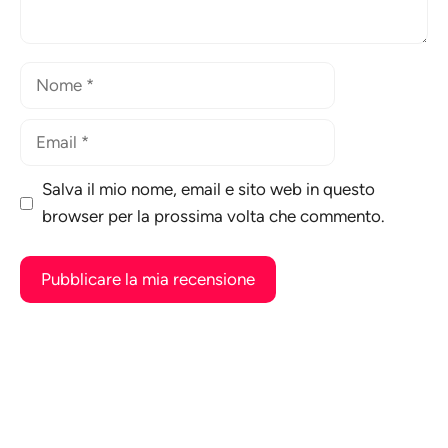
Nome
Email
Salva il mio nome, email e sito web in questo
browser per la prossima volta che commento.
A
l
t
e
r