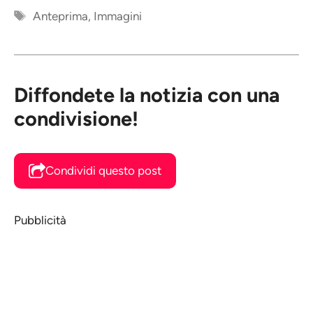
Tag
Anteprima
,
Immagini
Diffondete la notizia con una
condivisione!
Condividi questo post
Pubblicità