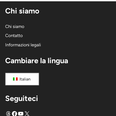
n
Chi siamo
a
t
i
Chi siamo
v
Contatto
a
Informazioni legali
:
Cambiare la lingua
Italian
Seguiteci
Fili
Facebook
YouTube
X