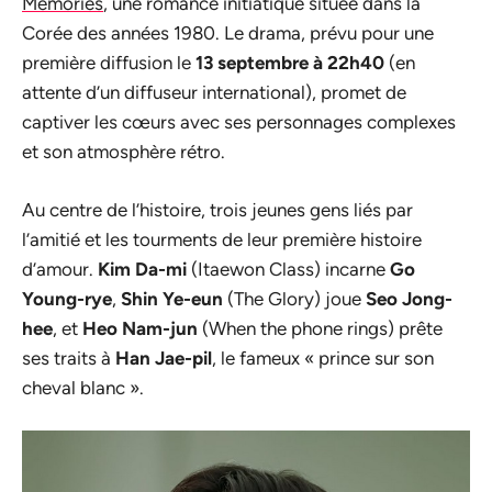
Memories
, une romance initiatique située dans la
Corée des années 1980. Le drama, prévu pour une
première diffusion le
13 septembre à 22h40
(en
attente d’un diffuseur international), promet de
captiver les cœurs avec ses personnages complexes
et son atmosphère rétro.
Au centre de l’histoire, trois jeunes gens liés par
l’amitié et les tourments de leur première histoire
d’amour.
Kim Da-mi
(Itaewon Class) incarne
Go
Young-rye
,
Shin Ye-eun
(The Glory) joue
Seo Jong-
hee
, et
Heo Nam-jun
(When the phone rings) prête
ses traits à
Han Jae-pil
, le fameux « prince sur son
cheval blanc ».