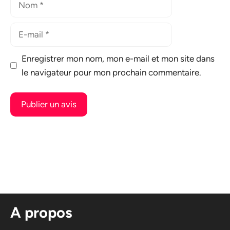
E-
mail
Enregistrer mon nom, mon e-mail et mon site dans
le navigateur pour mon prochain commentaire.
A
l
t
e
r
n
A propos
a
t