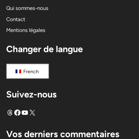
i
Qui sommes-nous
v
Contact
e
Mentions légales
:
Changer de langue
French
Suivez-nous
Fils
Facebook
YouTube
X
Vos derniers commentaires