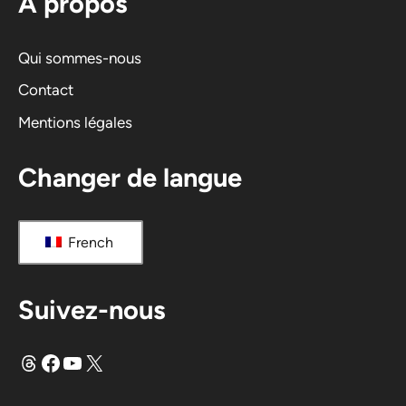
A propos
a
t
i
Qui sommes-nous
v
Contact
e
Mentions légales
:
Changer de langue
French
Suivez-nous
Fils
Facebook
YouTube
X