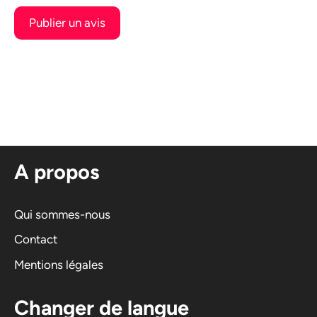
A
l
t
e
r
n
A propos
a
t
i
Qui sommes-nous
v
Contact
e
Mentions légales
:
Changer de langue