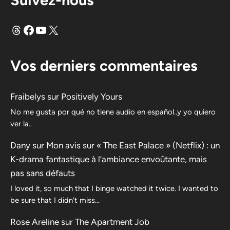
Fils
Facebook
YouTube
X
Vos derniers commentaires
Fraibelys
sur
Positively Yours
No me gusta por qué no tiene audio en español..y yo quiero
ver la..
Dany
sur
Mon avis sur « The East Palace » (Netflix) : un
K-drama fantastique à l’ambiance envoûtante, mais
pas sans défauts
I loved it, so much that I binge watched it twice. I wanted to
be sure that I didn’t miss…
Rose Areline
sur
The Apartment Job