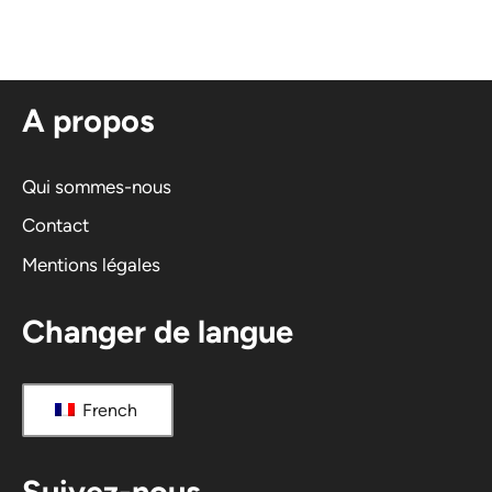
e
r
n
A propos
a
t
i
Qui sommes-nous
v
Contact
e
Mentions légales
:
Changer de langue
French
Suivez-nous