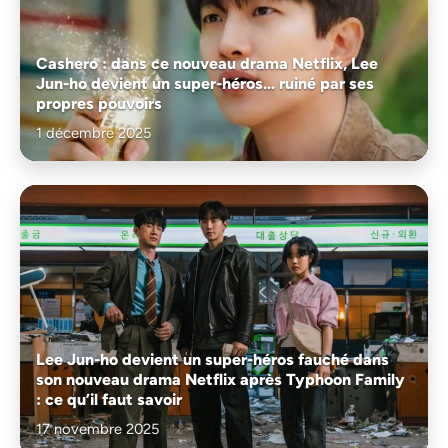
Cashero : dans ce nouveau drama Netflix, Lee
Jun-ho devient un super-héros… ruiné par ses
propres pouvoirs
1 décembre 2025
Lee Jun-ho devient un super-héros fauché dans
son nouveau drama Netflix après Typhoon Family
: ce qu’il faut savoir
17 novembre 2025