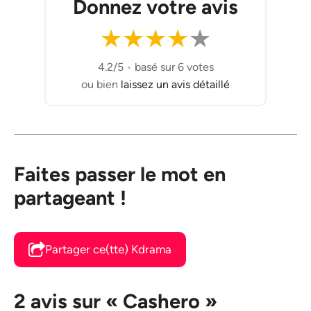
Donnez votre avis
★
★
★
★
★
4.2/5
•
basé sur 6 votes
ou bien
laissez un avis détaillé
Faites passer le mot en
partageant !
Partager ce(tte) Kdrama
2 avis sur « Cashero »