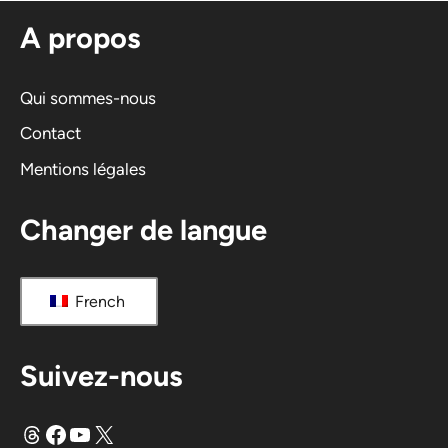
n
A propos
a
t
i
Qui sommes-nous
v
Contact
e
Mentions légales
:
Changer de langue
French
Suivez-nous
Fils
Facebook
YouTube
X