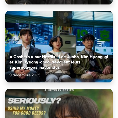
« Cashero » sur Netflix : Lee Junho, Kim Hyang-gi
et Kim Byeong-cheol dévoilent leurs
superpouvoirs inattendus
9 décembre 2025