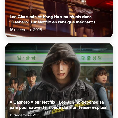
Lee Chae-min et Kang Han-na réunis dans
“Cashero” sur Netflix en tant que méchants
16 décembre 2025
« Cashero » sur Netflix : Lee Jun-ho dépense sa
paie pour sauver le monde dans un teaser explosif
11 décembre 2025