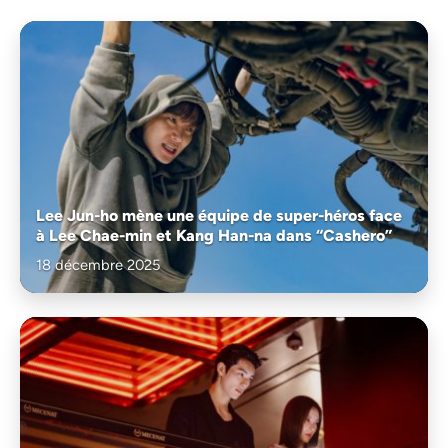
Lee Jun-ho mène une équipe de super-héros face
à Lee Chae-min et Kang Han-na dans “Cashero”
18 décembre 2025