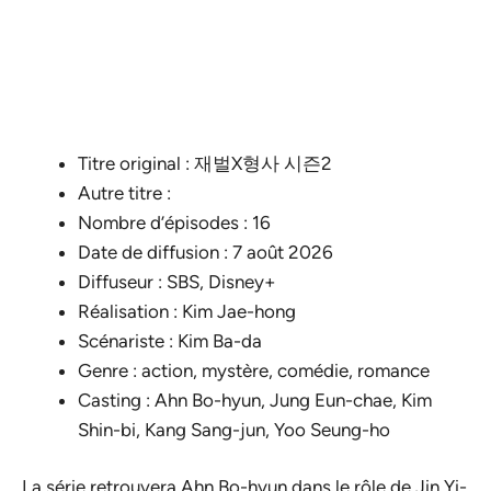
Titre original : 재벌X형사 시즌2
Autre titre :
Nombre d’épisodes : 16
Date de diffusion : 7 août 2026
Diffuseur : SBS, Disney+
Réalisation : Kim Jae-hong
Scénariste : Kim Ba-da
Genre : action, mystère, comédie, romance
Casting : Ahn Bo-hyun, Jung Eun-chae, Kim
Shin-bi, Kang Sang-jun, Yoo Seung-ho
La série retrouvera
Ahn Bo-hyun
dans le rôle de Jin Yi-