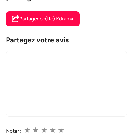
Partager ce(tte) Kdrama
Partagez votre avis
Commentaire
★
★
★
★
★
Noter :