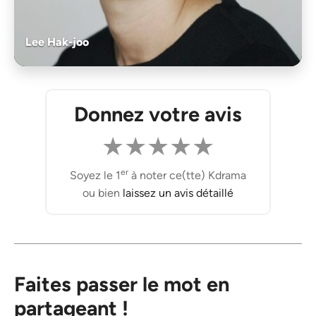
Lee Hak-joo
Donnez votre avis
★
★
★
★
★
er
Soyez le 1
à noter ce(tte) Kdrama
ou bien
laissez un avis détaillé
Faites passer le mot en
partageant !