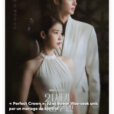
« Perfect Crown »: IU et Byeon Woo-seok unis
par un mariage de contrat