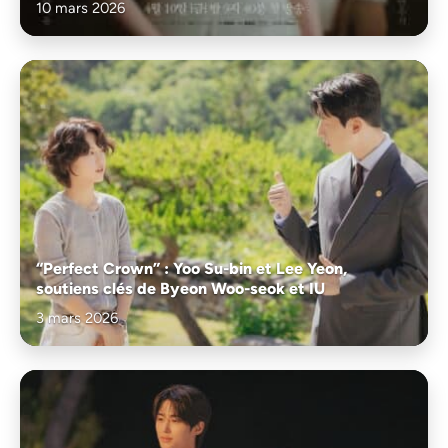
10 mars 2026
“Perfect Crown” : Yoo Su-bin et Lee Yeon,
soutiens clés de Byeon Woo-seok et IU
3 mars 2026