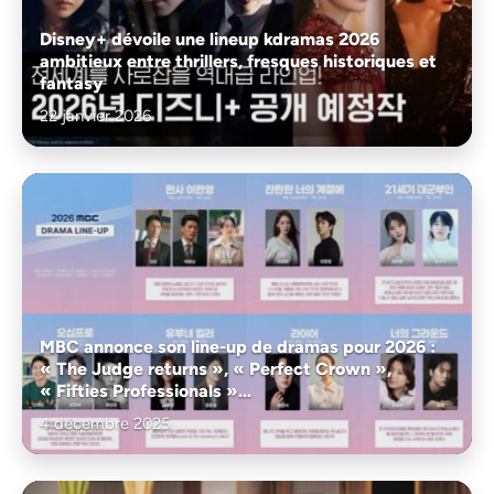
Disney+ dévoile une lineup kdramas 2026
ambitieux entre thrillers, fresques historiques et
fantasy
22 janvier 2026
MBC annonce son line-up de dramas pour 2026 :
« The Judge returns », « Perfect Crown »,
« Fifties Professionals »…
4 décembre 2025