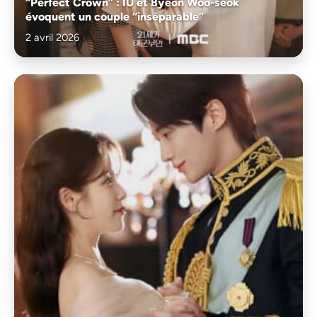
“Perfect Crown” : IU et Byeon Woo-seok
évoquent un couple “inséparable”
2 avril 2026