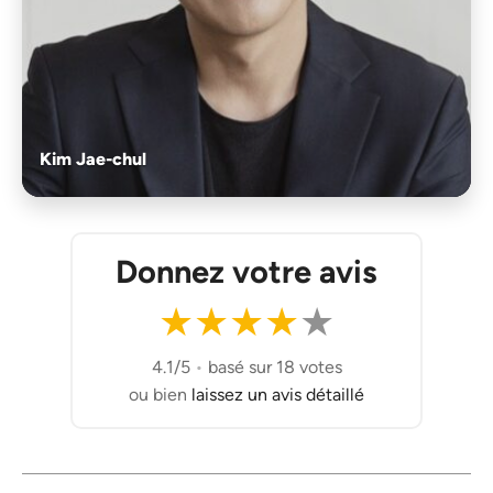
Kim Jae-chul
Donnez votre avis
★
★
★
★
★
4.1/5
•
basé sur 18 votes
ou bien
laissez un avis détaillé