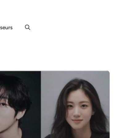
useurs