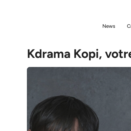
Aller
au
contenu
News
C
Kdrama Kopi, votr