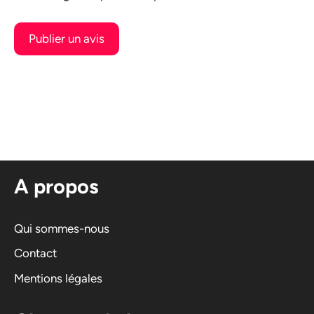
A
l
t
e
r
n
A propos
a
t
i
Qui sommes-nous
v
Contact
e
Mentions légales
: