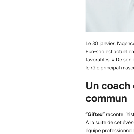
Le 30 janvier, l’agen
Eun-soo est actuellem
favorables. » De son 
le rôle principal mascu
Un coach 
commun
“Gifted”
raconte l’his
À la suite de cet évé
équipe professionnell