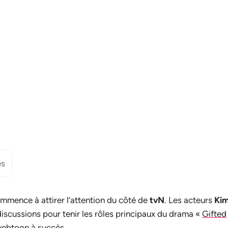
es
mmence à attirer l’attention du côté de
tvN
. Les acteurs
Ki
discussions pour tenir les rôles principaux du drama «
Gifted
webtoon à succès.