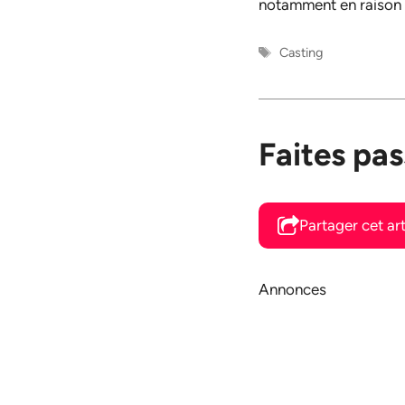
notamment en raison d
Étiquettes
Casting
Faites pas
Partager cet art
Annonces