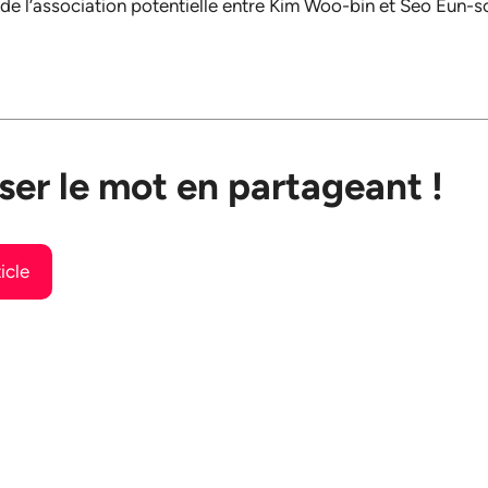
e l’association potentielle entre Kim Woo-bin et Seo Eun-s
ser le mot en partageant !
icle