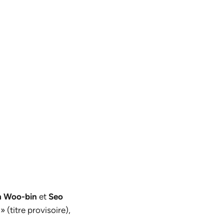
m Woo-bin
et
Seo
» (titre provisoire),