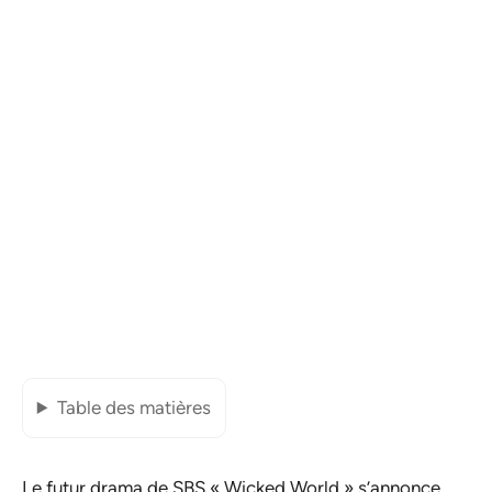
Table des matières
Le futur drama de SBS «
Wicked World
» s’annonce