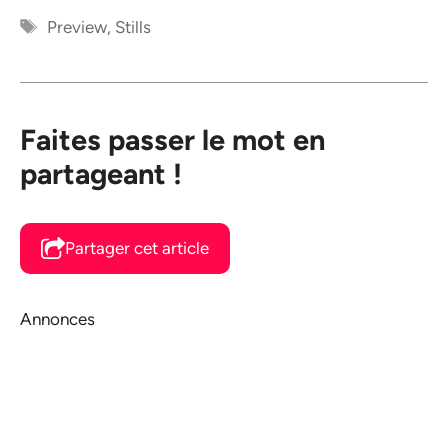
Étiquettes
Preview
,
Stills
Faites passer le mot en
partageant !
Partager cet article
Annonces