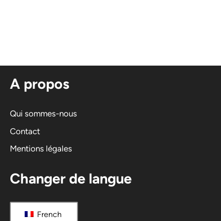
A
l
t
e
r
n
A propos
a
t
i
Qui sommes-nous
v
Contact
e
Mentions légales
:
Changer de langue
French