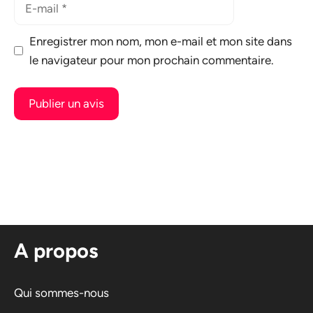
E-
mail
Enregistrer mon nom, mon e-mail et mon site dans
le navigateur pour mon prochain commentaire.
A
l
t
e
r
n
A propos
a
t
i
Qui sommes-nous
v