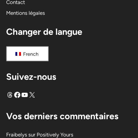
Contact
e
Mentions légales
:
Changer de langue
French
Suivez-nous
Fils
Facebook
YouTube
X
Vos derniers commentaires
Fraibelys
sur
Positively Yours