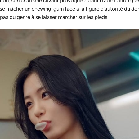
ention, son charisme clivant provoque autant d’admiration qu
ose mâcher un chewing-gum face à la figure d’autorité du dort
 pas du genre à se laisser marcher sur les pieds.