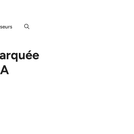
useurs
marquée
 A