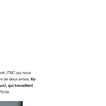
gné JTBC qui nous
re de deux amies,
Ko
n), qui travaillent
icile.