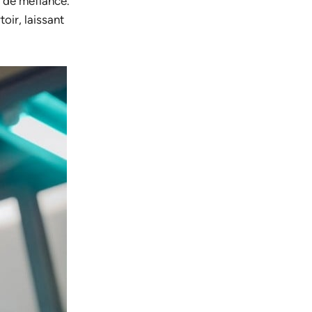
e de méfiance.
oir, laissant