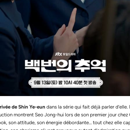
rrivée de Shin Ye-eun
dans la série qui fait déjà parler d’ell
duction montrent Seo Jong-hui lors de son premier jour che
ook, son attitude, son énergie débordante… tout chez elle c