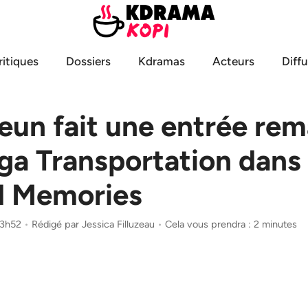
ritiques
Dossiers
Kdramas
Acteurs
Diff
eun fait une entrée re
ga Transportation dans
 Memories
13h52
•
Rédigé par
Jessica Filluzeau
•
Cela vous prendra : 2 minutes