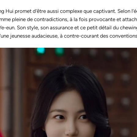
g Hui promet d’être aussi complexe que captivant. Selon l’é
femme pleine de contradictions, à la fois provocante et attac
 Ye-eun. Son style, son assurance et ce petit détail du chew
une jeunesse audacieuse, à contre-courant des conventions