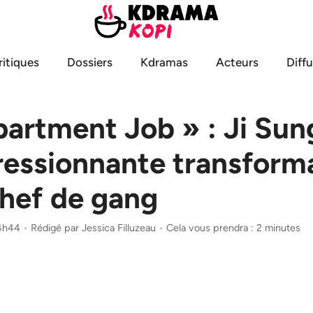
ritiques
Dossiers
Kdramas
Acteurs
Diff
artment Job » : Ji Sun
ressionnante transform
chef de gang
14h44
•
Rédigé par
Jessica Filluzeau
•
Cela vous prendra : 2 minutes