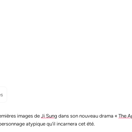
es
remières images de
Ji Sung
dans son nouveau drama «
The A
personnage atypique qu’il incarnera cet été.