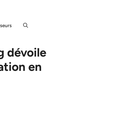
useurs
g dévoile
ation en