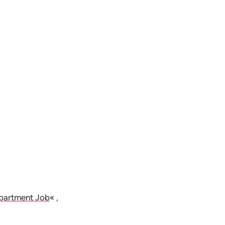
partment Job
« ,