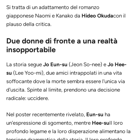
Si tratta di un adattamento del romanzo
giapponese
Naomi e Kanako
da
Hideo Okuda
con il
plauso della critica.
Due donne di fronte a una realtà
insopportabile
La storia segue
Jo Eun-su
(Jeon So-nee) e
Jo Hee-
su
(Lee Yoo-mi), due amici intrappolati in una vita
soffocante dove la morte sembra essere l'unica via
d'uscita. Spinte al limite, prendono una decisione
radicale: uccidere.
Nel poster recentemente rivelato,
Eun-su
ha
un'espressione di sgomento, mentre
Hee-su
Il loro
profondo legame e la loro disperazione alimentano la
tensione drammatica della storia. Il loro profondo