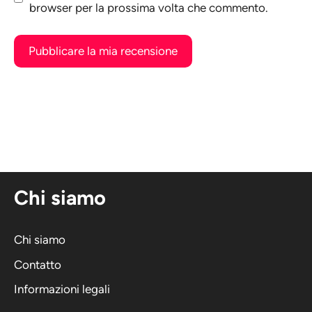
browser per la prossima volta che commento.
A
l
t
e
r
n
Chi siamo
a
t
i
Chi siamo
v
Contatto
a
Informazioni legali
: