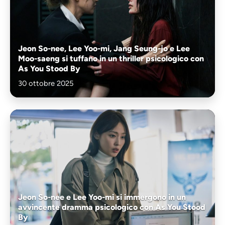
Jeon So-nee, Lee Yoo-mi, Jang Seung-jo e Lee
Moo-saeng si tuffano in un thriller psicologico con
As You Stood By
30 ottobre 2025
Jeon So-nee e Lee Yoo-mi si immergono in un
avvincente dramma psicologico con As You Stood
By