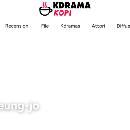
Recensioni
File
Kdramas
Attori
Diffus
eung-jo