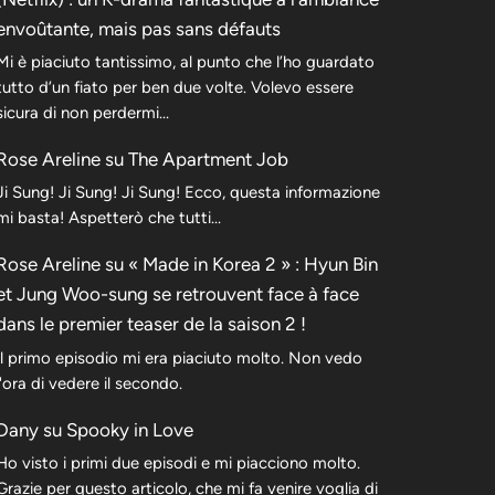
envoûtante, mais pas sans défauts
Mi è piaciuto tantissimo, al punto che l’ho guardato
tutto d’un fiato per ben due volte. Volevo essere
sicura di non perdermi…
Rose Areline
su
The Apartment Job
Ji Sung! Ji Sung! Ji Sung! Ecco, questa informazione
mi basta! Aspetterò che tutti…
Rose Areline
su
« Made in Korea 2 » : Hyun Bin
et Jung Woo-sung se retrouvent face à face
dans le premier teaser de la saison 2 !
Il primo episodio mi era piaciuto molto. Non vedo
l'ora di vedere il secondo.
Dany
su
Spooky in Love
Ho visto i primi due episodi e mi piacciono molto.
Grazie per questo articolo, che mi fa venire voglia di