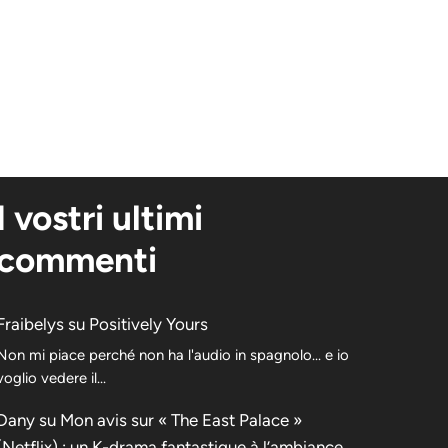
I vostri ultimi
commenti
Fraibelys
su
Positively Yours
Non mi piace perché non ha l'audio in spagnolo... e io
voglio vedere il...
Dany
su
Mon avis sur « The East Palace »
(Netflix) : un K-drama fantastique à l’ambiance