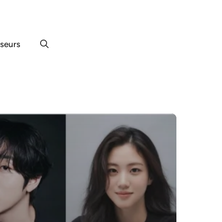
useurs