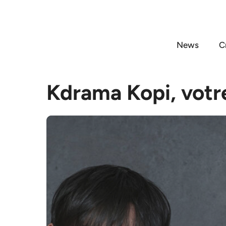
Aller
au
contenu
News
C
Kdrama Kopi, votr