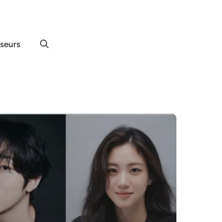
useurs