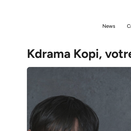
Aller
au
contenu
News
C
Kdrama Kopi, votr