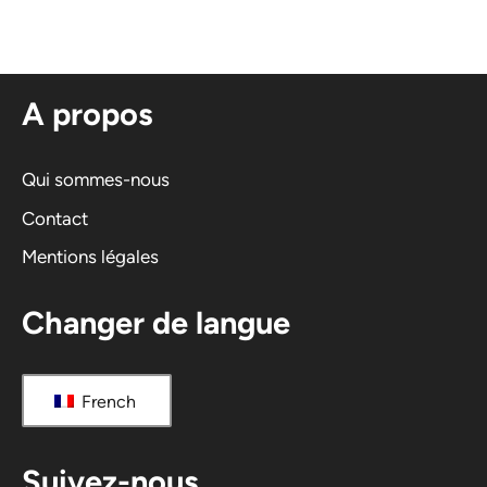
e
r
n
A propos
a
t
i
Qui sommes-nous
v
Contact
e
Mentions légales
:
Changer de langue
French
Suivez-nous