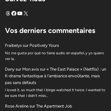
Fils
Facebook
YouTube
X
Vos derniers commentaires
Fraibelys
sur
Positively Yours
No me gusta por qué no tiene audio en español..y yo quiero
ver la..
Dany
sur
Mon avis sur « The East Palace » (Netflix) : un
K-drama fantastique à l’ambiance envoûtante, mais
pas sans défauts
I loved it, so much that I binge watched it twice. I wanted to
be sure that I didn’t miss…
Rose Areline
sur
The Apartment Job