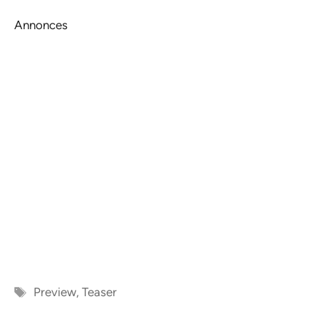
Annonces
Étiquettes
Preview
,
Teaser