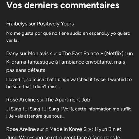
Vos derniers commentaires
Fraibelys
sur
Positively Yours
No me gusta por qué no tiene audio en español..y yo quiero
ver la..
Dany
sur
Mon avis sur « The East Palace » (Netflix) : un
K-drama fantastique à l’ambiance envoûtante, mais
pas sans défauts
I loved it, so much that I binge watched it twice. I wanted to
be sure that I didn’t miss…
Rose Areline
sur
The Apartment Job
Ji Sung ! Ji Sung ! Ji Sung ! Voilà, cette information me suffit
! Je vais attendre que tous…
Rose Areline
sur
« Made in Korea 2 » : Hyun Bin et
Jung Woo-sung se retrouvent face à face dans le