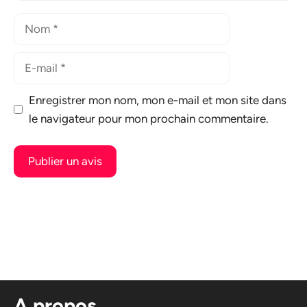
Nom
E-
mail
Enregistrer mon nom, mon e-mail et mon site dans
le navigateur pour mon prochain commentaire.
A
l
t
e
r
n
A propos
a