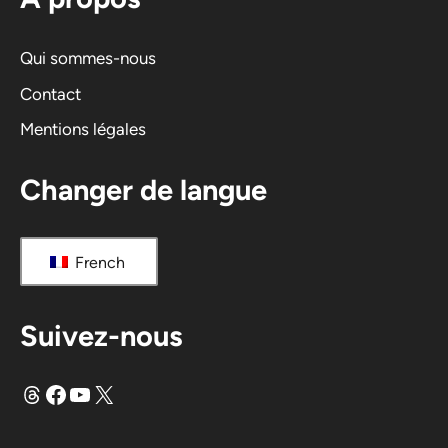
t
i
Qui sommes-nous
v
Contact
e
Mentions légales
:
Changer de langue
French
Suivez-nous
Fils
Facebook
YouTube
X