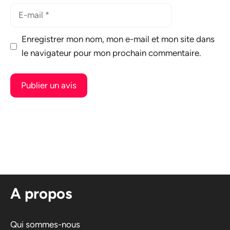
E-
mail
Enregistrer mon nom, mon e-mail et mon site dans
le navigateur pour mon prochain commentaire.
A
l
t
e
r
n
A propos
a
t
i
Qui sommes-nous