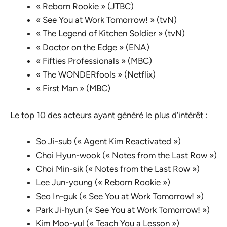
« Reborn Rookie » (JTBC)
« See You at Work Tomorrow! » (tvN)
« The Legend of Kitchen Soldier » (tvN)
« Doctor on the Edge » (ENA)
« Fifties Professionals » (MBC)
« The WONDERfools » (Netflix)
« First Man » (MBC)
Le top 10 des acteurs ayant généré le plus d’intérêt :
So Ji-sub (« Agent Kim Reactivated »)
Choi Hyun-wook (« Notes from the Last Row »)
Choi Min-sik (« Notes from the Last Row »)
Lee Jun-young (« Reborn Rookie »)
Seo In-guk (« See You at Work Tomorrow! »)
Park Ji-hyun (« See You at Work Tomorrow! »)
Kim Moo-yul (« Teach You a Lesson »)