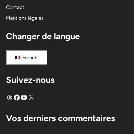
v
Contact
e
Mentions légales
:
Changer de langue
French
Suivez-nous
Fils
Facebook
YouTube
X
Vos derniers commentaires