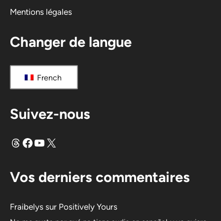
Mentions légales
:
Changer de langue
French
Suivez-nous
Fils
Facebook
YouTube
X
Vos derniers commentaires
Fraibelys
sur
Positively Yours