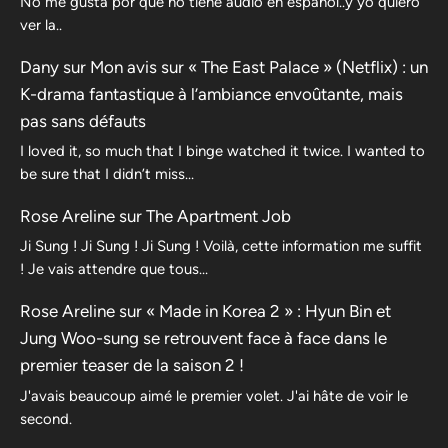
No me gusta por qué no tiene audio en español..y yo quiero
ver la..
Dany
sur
Mon avis sur « The East Palace » (Netflix) : un
K-drama fantastique à l’ambiance envoûtante, mais
pas sans défauts
I loved it, so much that I binge watched it twice. I wanted to
be sure that I didn’t miss…
Rose Areline
sur
The Apartment Job
Ji Sung ! Ji Sung ! Ji Sung ! Voilà, cette information me suffit
! Je vais attendre que tous…
Rose Areline
sur
« Made in Korea 2 » : Hyun Bin et
Jung Woo-sung se retrouvent face à face dans le
premier teaser de la saison 2 !
J'avais beaucoup aimé le premier volet. J'ai hâte de voir le
second.