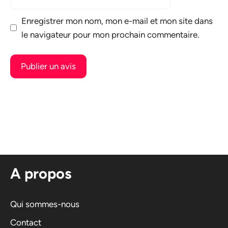
mail
Enregistrer mon nom, mon e-mail et mon site dans
le navigateur pour mon prochain commentaire.
A
l
t
e
r
n
A propos
a
t
i
Qui sommes-nous
v
Contact
e