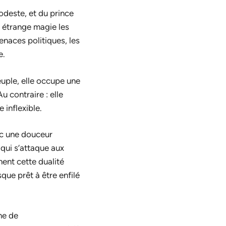
odeste, et du prince
e étrange magie les
enaces politiques, les
e.
euple, elle occupe une
Au contraire : elle
 inflexible.
ec une douceur
 qui s’attaque aux
ent cette dualité
que prêt à être enfilé
he de