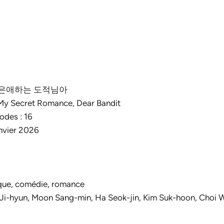
nal : 은애하는 도적님아
: My Secret Romance, Dear Bandit
odes : 16
anvier 2026
ique, comédie, romance
 Ji-hyun, Moon Sang-min, Ha Seok-jin, Kim Suk-hoon, Choi