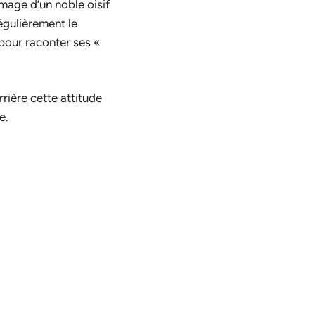
mage d’un noble oisif
égulièrement le
 pour raconter ses «
rrière cette attitude
e.