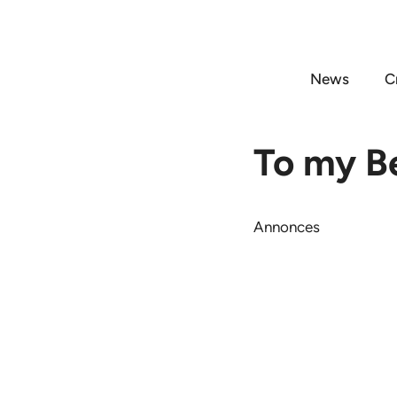
Aller
au
contenu
News
C
To my B
Annonces