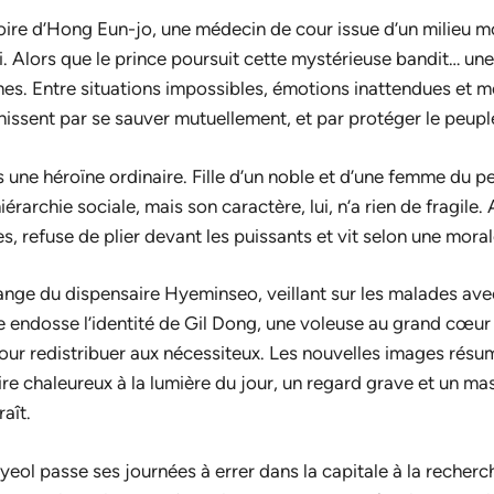
stoire d’Hong Eun-jo, une médecin de cour issue d’un milieu m
oi. Alors que le prince poursuit cette mystérieuse bandit… un
mes. Entre situations impossibles, émotions inattendues et m
nissent par se sauver mutuellement, et par protéger le peupl
 une héroïne ordinaire. Fille d’un noble et d’une femme du p
iérarchie sociale, mais son caractère, lui, n’a rien de fragile. 
es, refuse de plier devant les puissants et vit selon une morale
 l’ange du dispensaire Hyeminseo, veillant sur les malades av
lle endosse l’identité de Gil Dong, une voleuse au grand cœur
our redistribuer aux nécessiteux. Les nouvelles images résum
ire chaleureux à la lumière du jour, un regard grave et un mas
raît.
-yeol passe ses journées à errer dans la capitale à la recherc