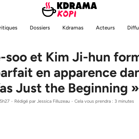
ritiques
Dossiers
Kdramas
Acteurs
Diff
-soo et Kim Ji-hun for
arfait en apparence da
as Just the Beginning 
 15h27
•
Rédigé par
Jessica Filluzeau
•
Cela vous prendra : 3 minutes