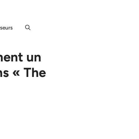
useurs
ment un
ns « The
»