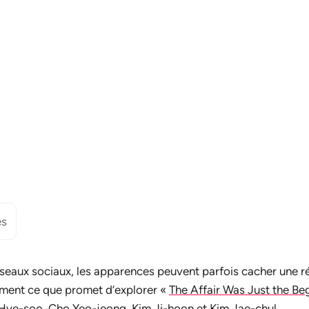
es
seaux sociaux, les apparences peuvent parfois cacher une r
ement ce que promet d’explorer «
The Affair Was Just the Be
Hye-soo
, Cho Yeo-jeong,
Kim Ji-hoon
et Kim Jae-chul.