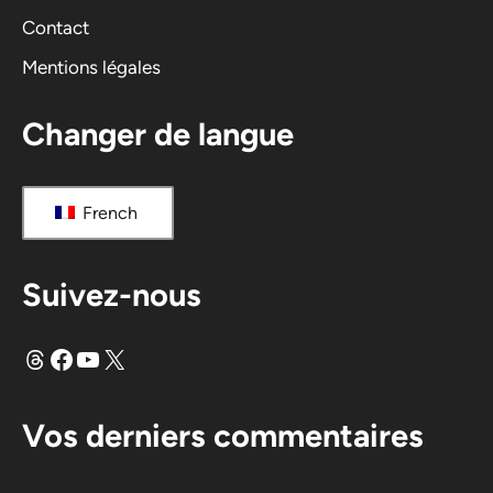
v
Contact
e
Mentions légales
:
Changer de langue
French
Suivez-nous
Fils
Facebook
YouTube
X
Vos derniers commentaires