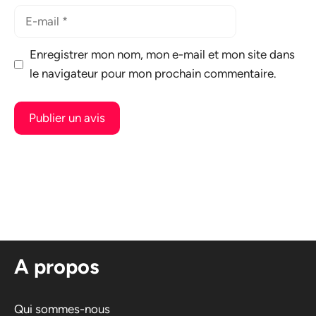
E-
mail
Enregistrer mon nom, mon e-mail et mon site dans
le navigateur pour mon prochain commentaire.
A
l
t
e
r
n
A propos
a
t
i
Qui sommes-nous