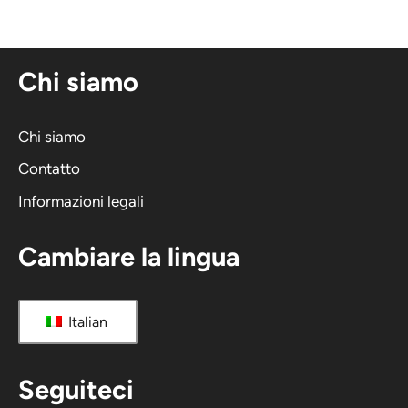
e
r
n
Chi siamo
a
t
i
Chi siamo
v
Contatto
a
Informazioni legali
:
Cambiare la lingua
Italian
Seguiteci