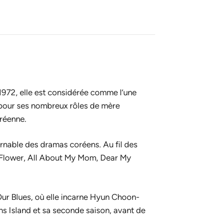
1972, elle est considérée comme l’une
 pour ses nombreux rôles de mère
oréenne.
urnable des dramas coréens. Au fil des
 Flower
,
All About My Mom
,
Dear My
ur Blues
, où elle incarne Hyun Choon-
ans
Island
et sa seconde saison, avant de