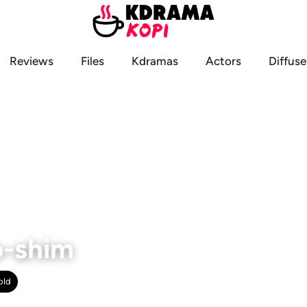
Reviews
Files
Kdramas
Actors
Diffuse
-shim
old