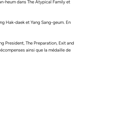
 Man-heum dans
The Atypical Family
et
 Song Hak-daek et Yang Sang-geum. En
g President
,
The Preparation
,
Exit
and
s récompenses ainsi que la médaille de