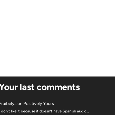
Your last comments
Fraibelys
on
Positively Yours
I don't like it because it doesn't have Spanish audio...