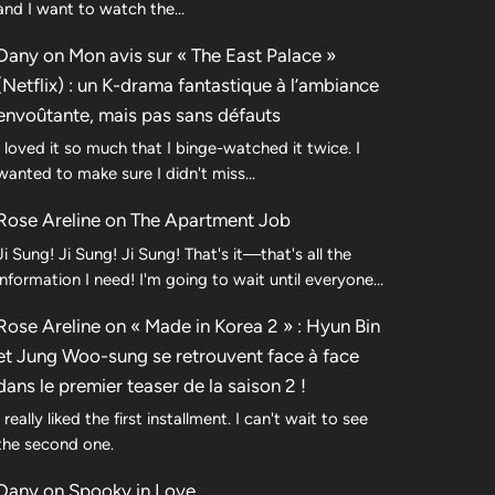
and I want to watch the...
Dany
on
Mon avis sur « The East Palace »
(Netflix) : un K-drama fantastique à l’ambiance
envoûtante, mais pas sans défauts
I loved it so much that I binge-watched it twice. I
wanted to make sure I didn't miss…
Rose Areline
on
The Apartment Job
Ji Sung! Ji Sung! Ji Sung! That's it—that's all the
information I need! I'm going to wait until everyone…
Rose Areline
on
« Made in Korea 2 » : Hyun Bin
et Jung Woo-sung se retrouvent face à face
dans le premier teaser de la saison 2 !
I really liked the first installment. I can't wait to see
the second one.
Dany
on
Spooky in Love