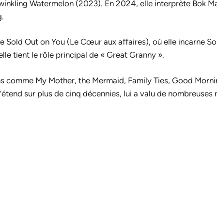
winkling Watermelon
(2023). En 2024, elle interprète Bok
g
.
de
Sold Out on You
(
Le Cœur aux affaires
), où elle incarne
elle tient le rôle principal de « Great Granny ».
ilms comme
My Mother, the Mermaid
,
Family Ties
,
Good Mornin
 s’étend sur plus de cinq décennies, lui a valu de nombreuse