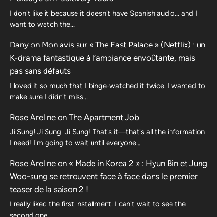
I don't like it because it doesn't have Spanish audio... and I
want to watch the...
Dany
on
Mon avis sur « The East Palace » (Netflix) : un
K-drama fantastique à l’ambiance envoûtante, mais
pas sans défauts
I loved it so much that I binge-watched it twice. I wanted to
make sure I didn't miss…
Rose Areline
on
The Apartment Job
Ji Sung! Ji Sung! Ji Sung! That's it—that's all the information
I need! I'm going to wait until everyone…
Rose Areline
on
« Made in Korea 2 » : Hyun Bin et Jung
Woo-sung se retrouvent face à face dans le premier
teaser de la saison 2 !
I really liked the first installment. I can't wait to see the
second one.