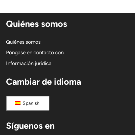
r
n
Quiénes somos
a
t
i
Quiénes somos
v
Póngase en contacto con
a
Información jurídica
:
Cambiar de idioma
Spanish
Síguenos en