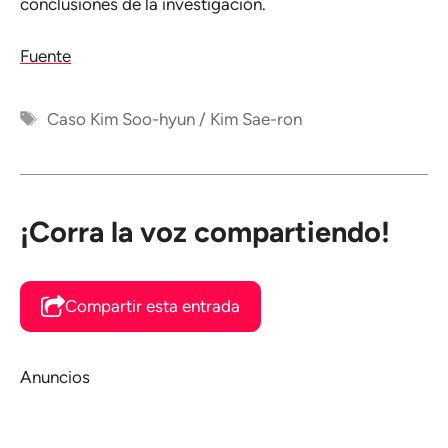
conclusiones de la investigación.
Fuente
Etiquetas
Caso Kim Soo-hyun / Kim Sae-ron
¡Corra la voz compartiendo!
Compartir esta entrada
Anuncios