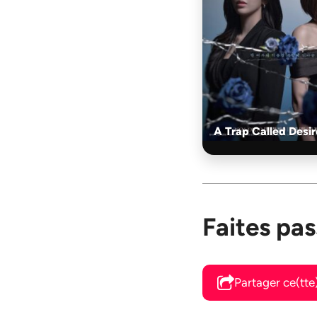
A Trap Called Desir
Faites pas
Partager ce(tte