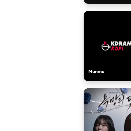
Munmu