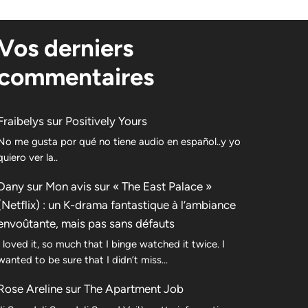
Vos derniers
commentaires
Fraibelys
sur
Positively Yours
No me gusta por qué no tiene audio en español..y yo
quiero ver la..
Dany
sur
Mon avis sur « The East Palace »
(Netflix) : un K-drama fantastique à l’ambiance
envoûtante, mais pas sans défauts
I loved it, so much that I binge watched it twice. I
wanted to be sure that I didn’t miss…
Rose Areline
sur
The Apartment Job