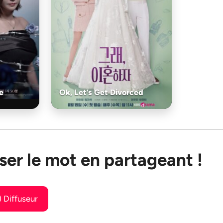
e
Ok, Let’s Get Divorced
ser le mot en partageant !
) Diffuseur