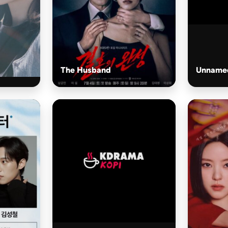
The Husband
Unname