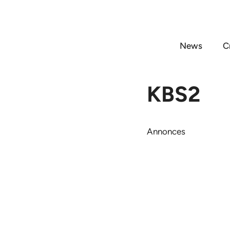
Aller
au
contenu
News
C
KBS2
Annonces