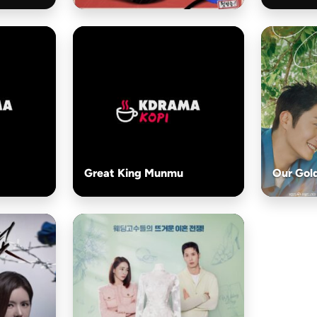
Great King Munmu
Our Gol