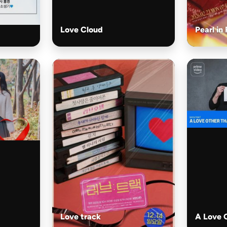
Love Cloud
Pearl in
Love track
A Love 