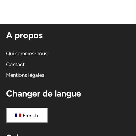
t
e
r
n
A propos
a
t
i
Qui sommes-nous
v
Contact
e
Mentions légales
:
Changer de langue
French