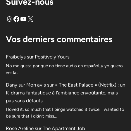
Suivez-nous
Fils
Facebook
YouTube
X
Vos derniers commentaires
Fraibelys
sur
Positively Yours
No me gusta por qué no tiene audio en español..y yo quiero
ver la..
Dany
sur
Mon avis sur « The East Palace » (Netflix) : un
K-drama fantastique à l’ambiance envoûtante, mais
pas sans défauts
I loved it, so much that I binge watched it twice. I wanted to
be sure that I didn’t miss…
Rose Areline
sur
The Apartment Job