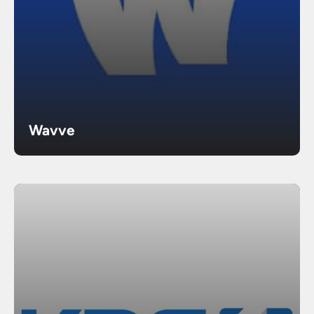
Wavve