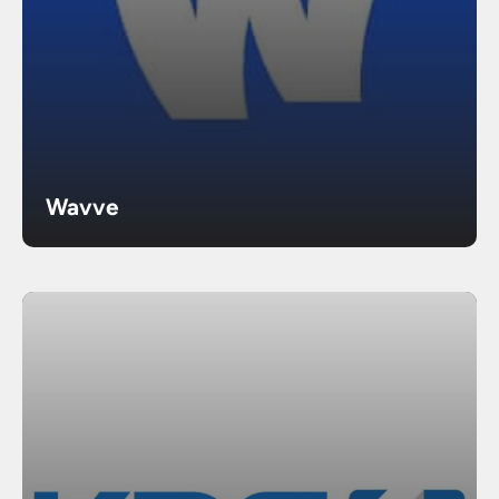
Wavve