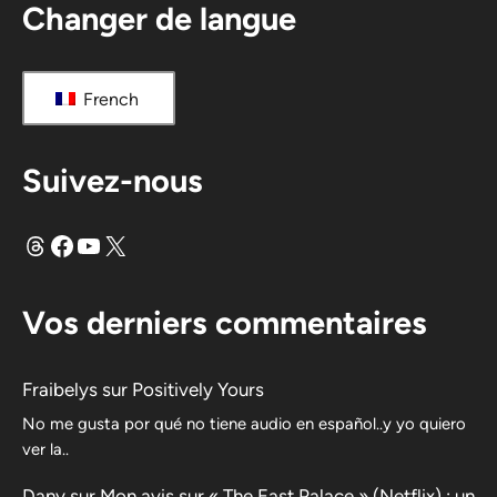
Changer de langue
French
Suivez-nous
Fils
Facebook
YouTube
X
Vos derniers commentaires
Fraibelys
sur
Positively Yours
No me gusta por qué no tiene audio en español..y yo quiero
ver la..
Dany
sur
Mon avis sur « The East Palace » (Netflix) : un