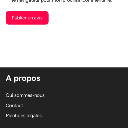
A
l
t
e
r
n
A propos
a
t
i
Qui sommes-nous
v
Contact
e
Mentions légales
: