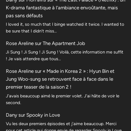
K-drama fantastique à l’ambiance envoûtante, mais
pas sans défauts
I loved it, so much that I binge watched it twice. I wanted to
be sure that I didn’t miss…
Rose Areline
sur
The Apartment Job
Ji Sung ! Ji Sung ! Ji Sung ! Voilà, cette information me suffit
! Je vais attendre que tous…
Rose Areline
sur
« Made in Korea 2 » : Hyun Bin et
Jung Woo-sung se retrouvent face à face dans le
premier teaser de la saison 2 !
J'avais beaucoup aimé le premier volet. J'ai hâte de voir le
second.
Dany
sur
Spooky in Love
Vu les deux premiers épisodes et j’aime beaucoup. Merci
pour cet article qui donne envie de regarder Spooly in Love.