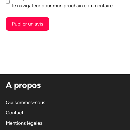
le navigateur pour mon prochain commentaire.
A
l
t
e
r
n
A propos
a
t
i
Qui sommes-nous
v
Contact
e
Mentions légales
: