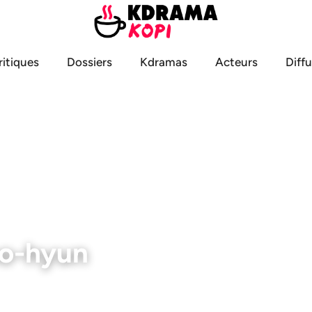
ritiques
Dossiers
Kdramas
Acteurs
Diff
o-hyun