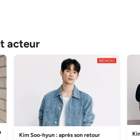
et acteur
à
Kim
Kim Soo-hyun : après son retour