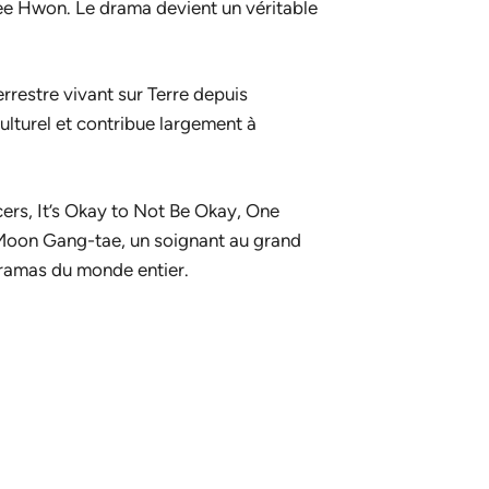
i Lee Hwon. Le drama devient un véritable
errestre vivant sur Terre depuis
ulturel et contribue largement à
cers
,
It’s Okay to Not Be Okay
,
One
 Moon Gang-tae, un soignant au grand
dramas du monde entier.