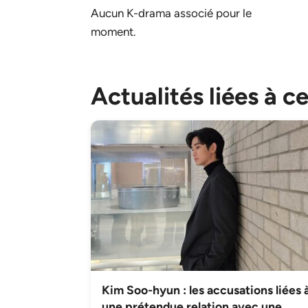
Aucun K-drama associé pour le
moment.
Actualités liées à c
Kim Soo-hyun : les accusations liées 
une prétendue relation avec une