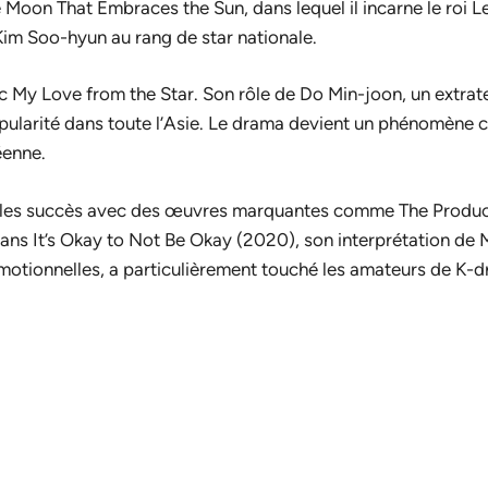
 Moon That Embraces the Sun
, dans lequel il incarne le ro
m Soo-hyun au rang de star nationale.
ec
My Love from the Star
. Son rôle de Do Min-joon, un extrat
opularité dans toute l’Asie. Le drama devient un phénomène c
éenne.
ne les succès avec des œuvres marquantes comme
The Produ
Dans
It’s Okay to Not Be Okay
(2020), son interprétation de
motionnelles, a particulièrement touché les amateurs de K-