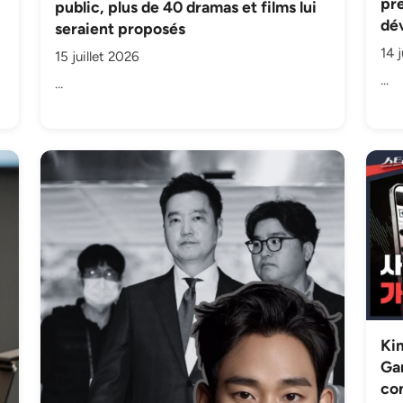
pre
public, plus de 40 dramas et films lui
dév
seraient proposés
14 j
15 juillet 2026
…
…
Ki
Gar
con