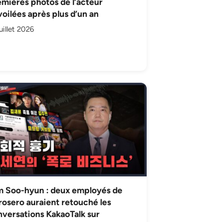
mières photos de l’acteur
oilées après plus d’un an
uillet 2026
m Soo-hyun : deux employés de
osero auraient retouché les
versations KakaoTalk sur