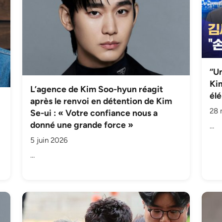
“Un
Ki
L’agence de Kim Soo-hyun réagit
élé
après le renvoi en détention de Kim
28 
Se-ui : « Votre confiance nous a
donné une grande force »
…
5 juin 2026
…